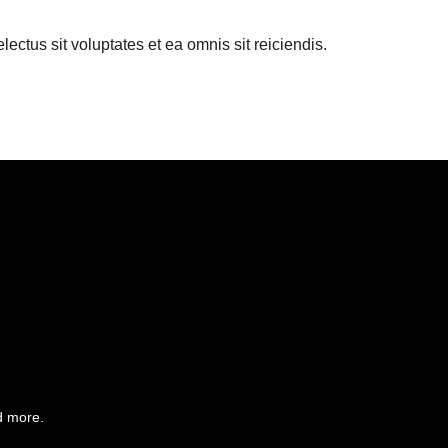
lectus sit voluptates et ea omnis sit reiciendis.
d more.