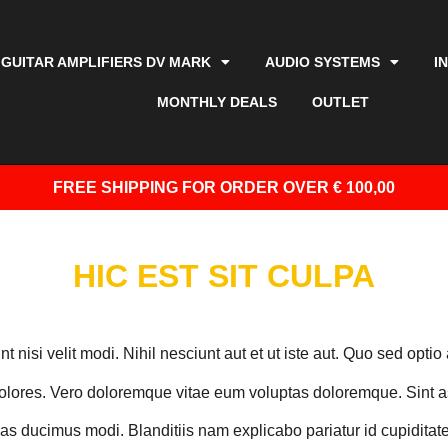
GUITAR AMPLIFIERS DV MARK
AUDIO SYSTEMS
I
MONTHLY DEALS
OUTLET
FREE SHIPPING
FOR ORDER OVER € 100,00
HIC EST SIT CULPA
sint nisi velit modi. Nihil nesciunt aut et ut iste aut. Quo sed 
 dolores. Vero doloremque vitae eum voluptas doloremque. Sint 
s ducimus modi. Blanditiis nam explicabo pariatur id cupiditate