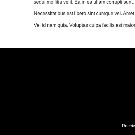
sequi mollitia velit. Ea in ea ullam corrupti sunt.
Necessitatibus est libero sint cumque vel. Amet p
Vel id nam quia. Voluptas culpa facilis est mai
Receiv