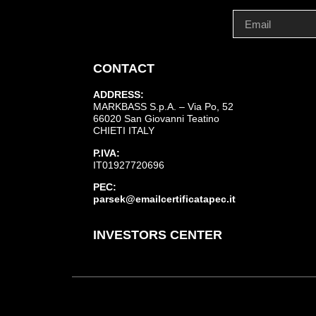
CONTACT
ADDRESS:
MARKBASS S.p.A. – Via Po, 52
66020 San Giovanni Teatino
CHIETI ITALY
P.IVA:
IT01927720696
PEC:
parsek@emailcertificatapec.it
INVESTORS CENTER