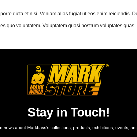
orro dicta et nisi. Veniam alias fugiat ut eos enim reiciendis. De
ores quo voluptatem. Voluptatem quasi nostrum voluptates quas.
Stay in Touch!
e news about Markbass’s collections, products, exhibitions, events, an